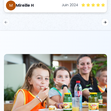
M
Mireille H
Juin 2024
Previous slide
Nex