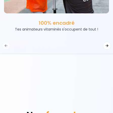
100% encadré
Tes animateurs vitaminés s'occupent de tout !
Previous slide
Nex